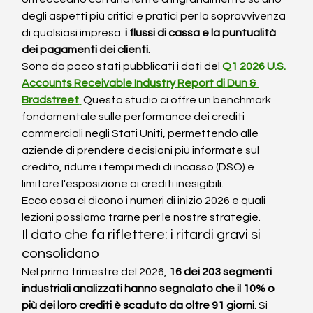
degli aspetti più critici e pratici per la sopravvivenza 
di qualsiasi impresa: 
i flussi di cassa e la puntualità 
dei pagamenti dei clienti
.
Sono da poco stati pubblicati i dati del 
Q1 2026 U.S. 
Accounts Receivable Industry Report di Dun & 
Bradstreet
.
 Questo studio ci offre un benchmark 
fondamentale sulle performance dei crediti 
commerciali negli Stati Uniti, permettendo alle 
aziende di prendere decisioni più informate sul 
credito, ridurre i tempi medi di incasso (DSO) e 
limitare l'esposizione ai crediti inesigibili.
Ecco cosa ci dicono i numeri di inizio 2026 e quali 
lezioni possiamo trarne per le nostre strategie.
Il dato che fa riflettere: i ritardi gravi si 
consolidano
Nel primo trimestre del 2026, 
16 dei 203 segmenti 
industriali analizzati hanno segnalato che il 10% o 
più dei loro crediti è scaduto da oltre 91 giorni
. Si 