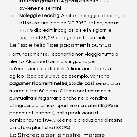
in ritardo grave (91+ giorni)
 e solo il 52,3% 
avviene nei termini.
Noleggi e Leasing:
 Anche il noleggio e leasing di 
attrezzature (codice SIC 7359) fatica, con un 
17,1% di crediti incagliati oltre i 91 giorni e 
appena il 36,0% di pagamenti puntuali.
Le "isole felici" dei pagamenti puntuali
Fortunatamente, l'economia non viaggia tutta a 
rilento. Alcuni settori si distinguono per 
un'eccezionale affidabilità finanziaria. I servizi 
agricoli (codice SIC 07), ad esempio, vantano 
pagamenti correnti nel 98,5% dei casi
, senza alcun 
ritardo oltre i 60 giorni. Ottime performance di 
puntualità si registrano anche nella vendita 
all'ingrosso di articoli sportivi e ricreativi (95,5% di 
pagamenti correnti), nella produzione di 
semiconduttori (94,3%) e nella produzione di resine 
e materie plastiche (93,2%).
La Strategia per le nostre Imprese