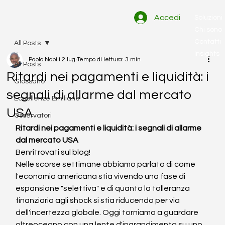
Accedi
Soluzioni
Chi sono
Contatti
All Posts
Insights
Paolo Nobili
2 lug
Tempo di lettura: 3 min
All Posts
Ritardi nei pagamenti e liquidità: i
Glossario
segnali di allarme dal mercato
Eccellenze Emiliane
USA
Osservatori
Ritardi nei pagamenti e liquidità: i segnali di allarme 
dal mercato USA
Benritrovati sul blog!
Nelle scorse settimane abbiamo parlato di come 
l'economia americana stia vivendo una fase di 
espansione "selettiva" e di quanto la tolleranza 
finanziaria agli shock si stia riducendo per via 
dell'incertezza globale. Oggi torniamo a guardare 
oltreoceano con una lente d'ingrandimento su uno 