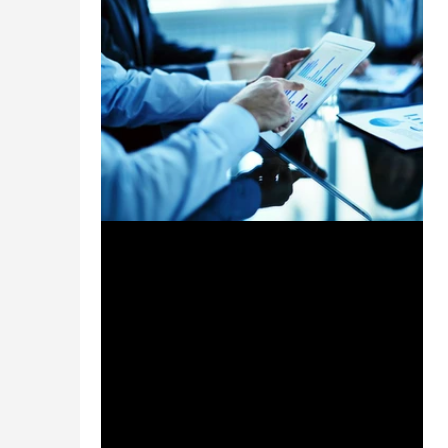
13 mag 2020
Tempo di lettura: 4 min
EMERGENZA CORONAVIRUS:
ALLE IMPRESE SERVONO 15
MILIARDI EURO DI LIQUIDITÀ
NEI PROSSIMI 3 MESI
L’emergenza sanitaria in corso in Italia nei
prossimi tre mesi avrà un impatto sul