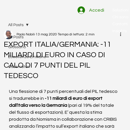
Accedi
Soluzioni
Chi sono
Contatti
All Posts
Insights
Paolo Nobili
13 mag 2020
Tempo di lettura: 2 min
All Posts
EXPORT ITALIA/GERMANIA: -11
Glossario
MILIARDI DI EURO IN CASO DI
Eccellenze Emiliane
CALO DI 7 PUNTI DEL PIL
Osservatori
TEDESCO
Una flessione di 7 punti percentuali del PIL tedesco 
si tradurrebbe in 
-11 miliardi di euro di export 
dall’Italia verso la Germania
 (pari al 19% del totale 
del flusso di esportazioni). E’ questa la stima 
prodotta da Nomisma in collaborazione con CRIBIS 
analizzando l’impatto sull’export italiano che sarà 