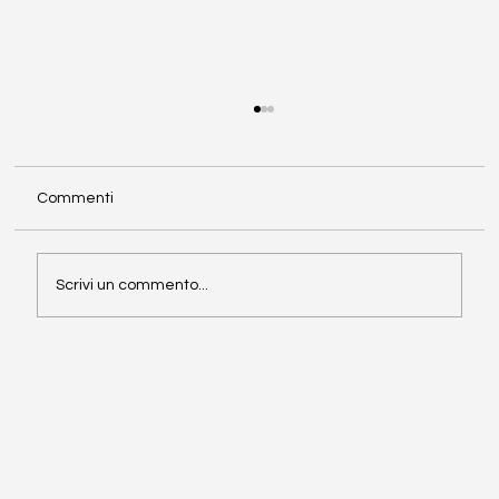
Commenti
Scrivi un commento...
Rischio di credito in Europa: le previsioni
2026 e le sfide per le imprese