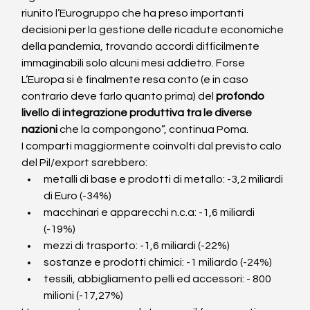
riunito l’Eurogruppo che ha preso importanti 
decisioni per la gestione delle ricadute economiche 
della pandemia, trovando accordi difficilmente 
immaginabili solo alcuni mesi addietro. Forse 
L’Europa si è finalmente resa conto (e in caso 
contrario deve farlo quanto prima) del 
profondo 
livello di integrazione produttiva tra le diverse 
nazioni
 che la compongono”, continua Poma.
I comparti maggiormente coinvolti dal previsto calo 
del Pil/export sarebbero:
metalli di base e prodotti di metallo: -3,2 miliardi 
di Euro (-34%)
macchinari e apparecchi n.c.a: -1,6 miliardi 
(-19%)
mezzi di trasporto: -1,6 miliardi (-22%)
sostanze e prodotti chimici: -1 miliardo (-24%)
tessili, abbigliamento pelli ed accessori: - 800 
milioni (-17,27%)