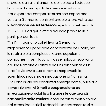
provato dal rallentamento del colosso tedesco.
Lo studio ha indagato le diverse elasticità 
dell’export dei comparti italiani che esportano 
verso la Germania confrontandole a loro volta con 
la 
variazione del Pil tedesco
 registrato nel periodo 
1995-2019; da qui la stima del calo previsto in 7 i 
punti percentuali.
“Nell’immaginario collettivo la Germania 
rappresenta il principale concorrente dell’Italia, ma 
la realtà è più complessa. Come sappiamo 
componenti, semilavorati, assemblaggi, scorrono 
da una Nazione all’altra e da un Continente a un 
altro”, evidenzia Lucio Poma, Responsabile 
scientifico industria e innovazione di Nomisma.
“Dall’analisi da noi condotta emerge come, oltre alla 
competizione, 
vi è molta cooperazione ed 
integrazione produttiva tra queste due grandi 
nazionali manifatturiere
, cosa peraltro molto chiara 
agli stessi industriali tedeschi. Recentemente si è 