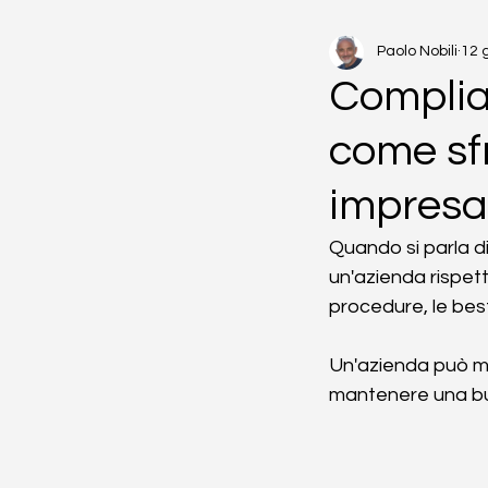
Paolo Nobili
12 
Complian
come sfr
impresa
Quando si parla di
un'azienda rispett
procedure, le best
Un'azienda può me
mantenere una bu