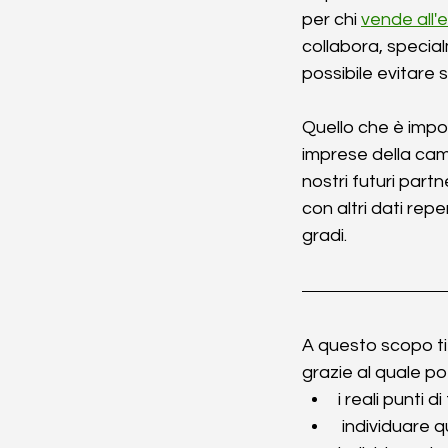
per chi 
vende all'
collabora, special
possibile evitare s
Quello che è impor
imprese della ca
nostri futuri partn
con altri dati rep
gradi. 
A questo scopo ti 
grazie al quale p
i reali punti 
 individuare q