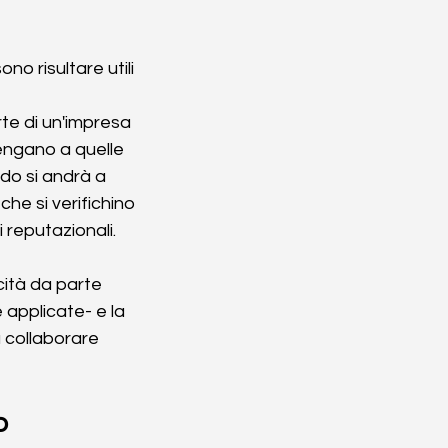
o risultare utili 
rte di un'impresa 
tengano a quelle 
do si andrà a 
he si verifichino 
reputazionali. 
cità da parte 
 applicate- e la 
a collaborare 
o