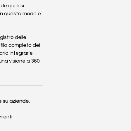
le quali si 
. In questo modo è 
istro delle 
filo completo dei 
ario integrarle 
una visione a 360 
e su aziende,
rrenti 