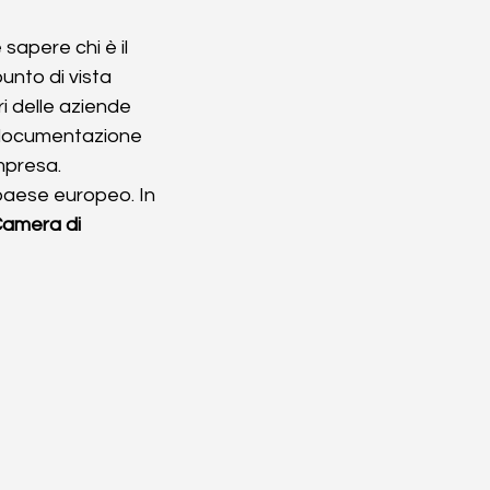
sapere chi è il 
unto di vista 
ri delle aziende 
a documentazione 
impresa.
 paese europeo. In 
Camera di 