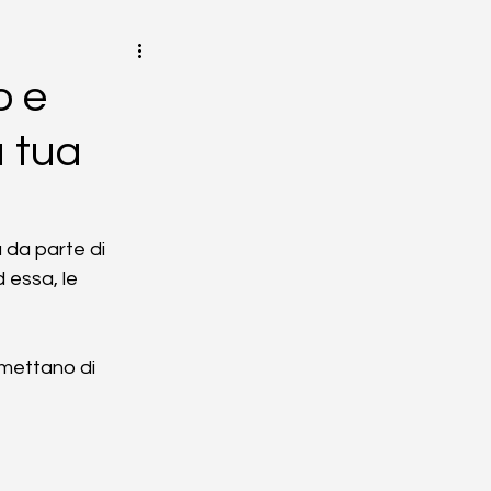
o e
a tua
 da parte di 
d essa, le 
mettano di 
 