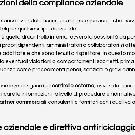
unzioni della compliance aziendale
pliance aziendale hanno una duplice funzione, che posson
i per qualsiasi tipo di azienda.
è quella di 
controllo interno
, ovvero la possibilità da pa
 i propri dipendenti, amministratori o collaboratori si at
 adottate e che sono tenuti a rispettare. In questo mo
da eventuali violazioni o comportamenti scorretti, prima c
uenze come procedimenti penali, sanzioni o gravi danni 
ne invece riguarda il 
controllo esterno
, ovvero la capa
ificare le informazioni -a livello di procedure e normative
artner commerciali
, consulenti e fornitori con i quali va 
aziendale e direttiva antiriciclaggi