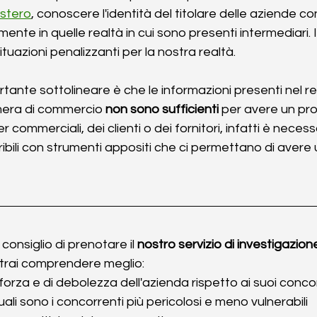
estero
, conoscere l'identità del titolare delle aziende con 
mente in quelle realtà in cui sono presenti intermediari
ituazioni penalizzanti per la nostra realtà.
tante sottolineare è che le informazioni presenti nel reg
mera di commercio 
non sono sufficienti
 per avere un pro
er commerciali, dei clienti o dei fornitori, infatti è necess
eribili con strumenti appositi che ci permettano di avere 
consiglio di prenotare il 
nostro servizio di investigazion
otrai comprendere meglio:
di forza e di debolezza dell'azienda rispetto ai suoi conco
uali sono i concorrenti più pericolosi e meno vulnerabili 