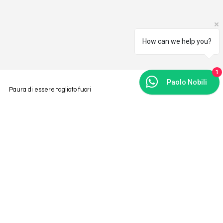
How can we help you?
1
Paolo Nobili
Paura di essere tagliato fuori
Non più. Iscriviti alla nostra Newsletter
Email
*
Sottoscrivi