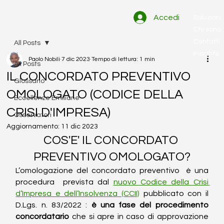
Accedi
Soluzioni
Chi sono
Contatti
All Posts
Insights
Paolo Nobili
7 dic 2023
Tempo di lettura: 1 min
All Posts
IL CONCORDATO PREVENTIVO
Glossario
OMOLOGATO (CODICE DELLA
Eccellenze Emiliane
CRISI D'IMPRESA)
Osservatori
Aggiornamento:
11 dic 2023
COS'E' IL CONCORDATO 
PREVENTIVO OMOLOGATO?
L’omologazione del concordato preventivo  è una 
procedura  prevista dal 
nuovo Codice della Crisi 
d’Impresa e dell’Insolvenza (CCII)
 pubblicato con il 
D.Lgs. n. 83/2022 : 
è una fase del procedimento 
concordatario
 che si apre in caso di approvazione 