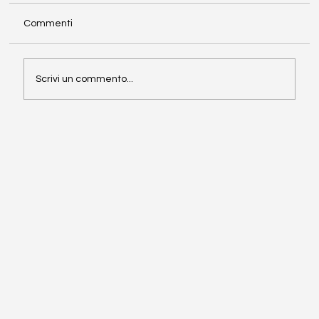
Commenti
Scrivi un commento...
Rischio di credito in Europa: le previsioni
2026 e le sfide per le imprese