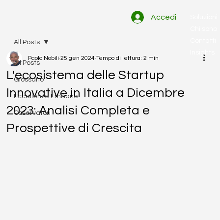
Accedi
Soluzioni
Chi sono
Contatti
All Posts
Insights
Paolo Nobili
25 gen 2024
Tempo di lettura: 2 min
All Posts
L'ecosistema delle Startup
Glossario
Innovative in Italia a Dicembre
Eccellenze Emiliane
2023: Analisi Completa e
Osservatori
Prospettive di Crescita